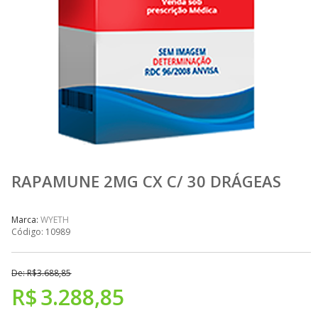
RAPAMUNE 2MG CX C/ 30 DRÁGEAS
Marca:
WYETH
Código:
10989
De:
R$
3.688,85
R$
3.288,85