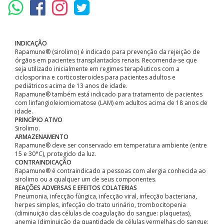
INDICAÇÃO
Rapamune® (sirolimo) é indicado para prevenção da rejeição de
órgãos em pacientes transplantados renais. Recomenda-se que
seja utilizado inicialmente em regimes terapêuticos com a
ciclosporina e corticosteroides para pacientes adultos e
pediátricos acima de 13 anos de idade.
Rapamune® também está indicado para tratamento de pacientes
com linfangioleiomiomatose (LAM) em adultos acima de 18 anos de
idade.
PRINCÍPIO ATIVO
Sirolimo.
ARMAZENAMENTO
Rapamune® deve ser conservado em temperatura ambiente (entre
15 e 30°C), protegido da luz.
CONTRAINDICAÇÃO
Rapamune® é contraindicado a pessoas com alergia conhecida ao
sirolimo ou a qualquer um de seus componentes.
REAÇÕES ADVERSAS E EFEITOS COLATERIAS
Pneumonia, infecção fúngica, infecção viral, infecção bacteriana,
herpes simples, infecção do trato urinário, trombocitopenia
(diminuição das células de coagulação do sangue: plaquetas),
anemia (diminuição da quantidade de células vermelhas do sangue: