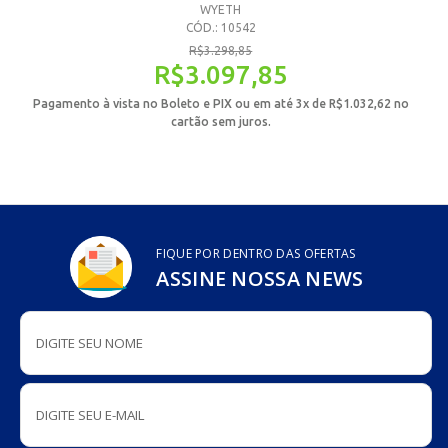
WYETH
CÓD.: 10542
R$
3.298,85
R$
3.097,85
Pagamento à vista no Boleto e PIX ou em até 3x de
R$
1.032,62
no
P
cartão sem juros.
FIQUE POR DENTRO DAS OFERTAS
ASSINE NOSSA NEWS