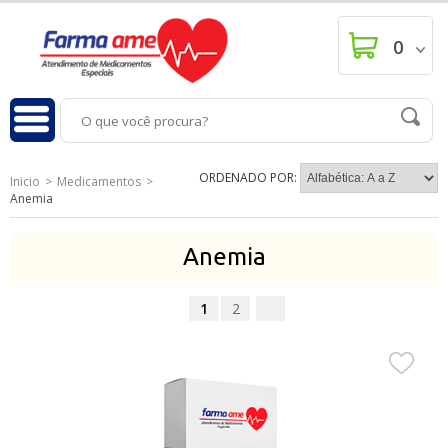
0
ORDENADO POR:
Inicio
Medicamentos
Anemia
Anemia
1
2