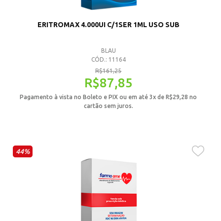
ERITROMAX 4.000UI C/1SER 1ML USO SUB
BLAU
CÓD.: 11164
R$
161,25
R$
87,85
Pagamento à vista no Boleto e PIX ou em até 3x de
R$
29,28
no
cartão sem juros.
44%