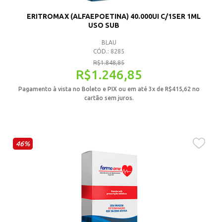
ERITROMAX (ALFAEPOETINA) 40.000UI C/1SER 1ML
USO SUB
BLAU
CÓD.: 8285
R$
1.848,85
R$
1.246,85
Pagamento à vista no Boleto e PIX ou em até 3x de
R$
415,62
no
cartão sem juros.
46%