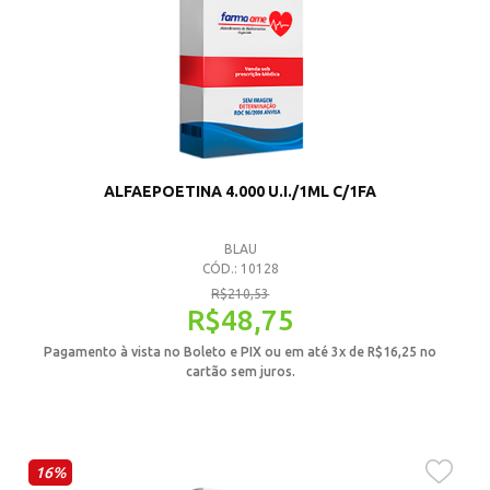
ALFAEPOETINA 4.000 U.I./1ML C/1FA
BLAU
CÓD.: 10128
R$
210,53
R$
48,75
Pagamento à vista no Boleto e PIX ou em até 3x de
R$
16,25
no
cartão sem juros.
16%