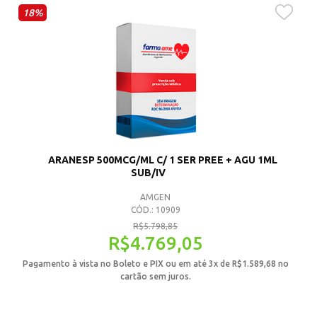
18%
ARANESP 500MCG/ML C/ 1 SER PREE + AGU 1ML
SUB/IV
AMGEN
CÓD.: 10909
R$
5.798,85
R$
4.769,05
Pagamento à vista no Boleto e PIX ou em até 3x de
R$
1.589,68
no
cartão sem juros.