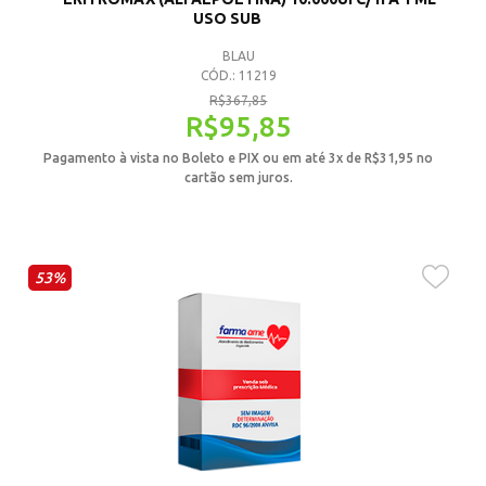
USO SUB
BLAU
CÓD.: 11219
R$
367,85
R$
95,85
Pagamento à vista no Boleto e PIX ou em até 3x de
R$
31,95
no
cartão sem juros.
53%