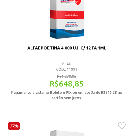
ALFAEPOETINA 4.000 U.I. C/ 12 FA 1ML
BLAU
CÓD.: 11991
R$
1.278,85
R$
648,85
Pagamento à vista no Boleto e PIX ou em até 3x de
R$
216,28
no
cartão sem juros.
77%