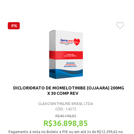
9%
DICLORIDRATO DE MOMELOTINIBE (OJJAARA) 200MG
X 30 COMP REV
GLAXOSMITHKLINE BRASIL LTDA
CÓD.: 14572
R$
40.198,85
R$
36.898,85
Pagamento à vista no Boleto e PIX ou em até 3x de
R$
12.299,62
no