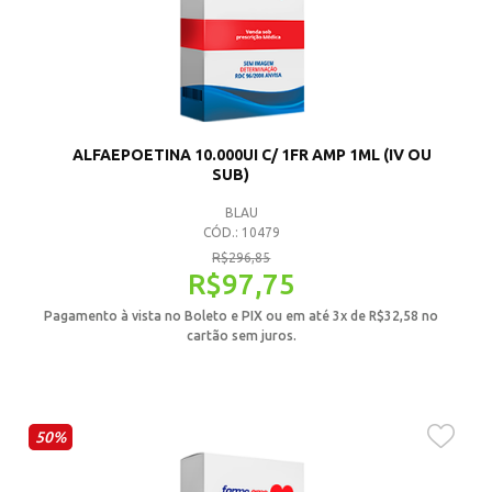
ALFAEPOETINA 10.000UI C/ 1FR AMP 1ML (IV OU
SUB)
BLAU
CÓD.: 10479
R$
296,85
R$
97,75
Pagamento à vista no Boleto e PIX ou em até 3x de
R$
32,58
no
cartão sem juros.
50%