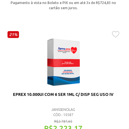
Pagamento à vista no Boleto e PIX ou em até 3x de
R$
724,83
no
cartão sem juros.
21%
EPREX 10.000UI COM 6 SER 1ML C/ DISP SEG USO IV
JANSSENCILAG
CÓD.: 10587
R$
2.787,65
R$
2.223,17