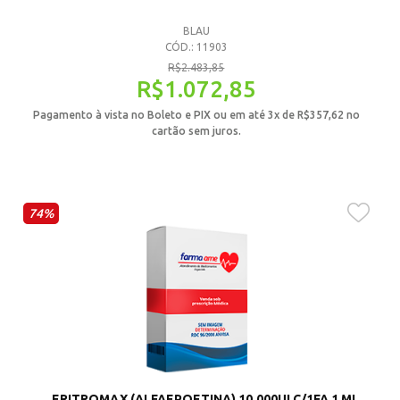
BLAU
CÓD.: 11903
R$
2.483,85
R$
1.072,85
Pagamento à vista no Boleto e PIX ou em até 3x de
R$
357,62
no
cartão sem juros.
74%
ERITROMAX (ALFAEPOETINA) 10.000UI C/1FA 1 ML