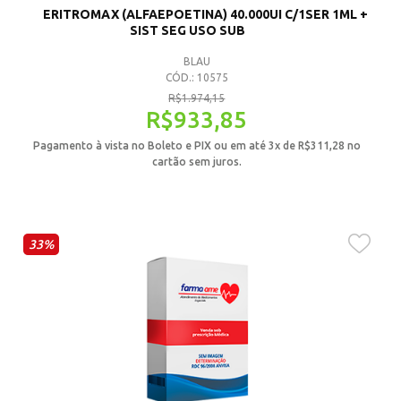
ERITROMAX (ALFAEPOETINA) 40.000UI C/1SER 1ML +
SIST SEG USO SUB
BLAU
CÓD.: 10575
R$
1.974,15
R$
933,85
Pagamento à vista no Boleto e PIX ou em até 3x de
R$
311,28
no
cartão sem juros.
33%