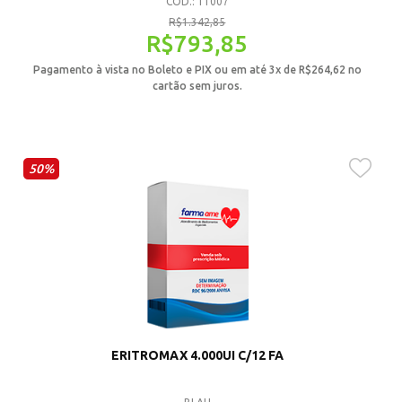
CÓD.: 11007
R$
1.342,85
R$
793,85
Pagamento à vista no Boleto e PIX ou em até 3x de
R$
264,62
no
cartão sem juros.
50%
ERITROMAX 4.000UI C/12 FA