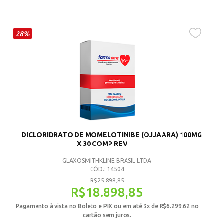
28%
DICLORIDRATO DE MOMELOTINIBE (OJJAARA) 100MG
X 30 COMP REV
GLAXOSMITHKLINE BRASIL LTDA
CÓD.: 14504
R$
25.898,85
R$
18.898,85
Pagamento à vista no Boleto e PIX ou em até 3x de
R$
6.299,62
no
cartão sem juros.