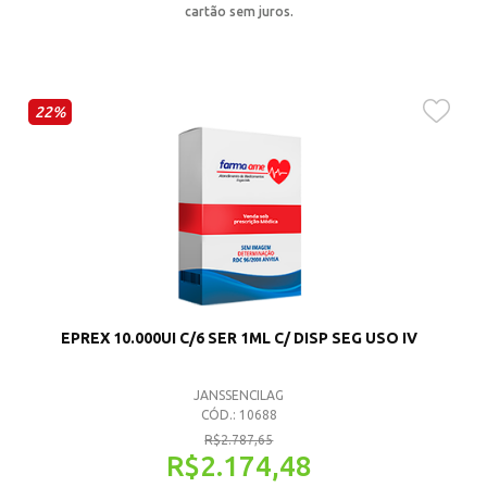
cartão sem juros.
22%
EPREX 10.000UI C/6 SER 1ML C/ DISP SEG USO IV
JANSSENCILAG
CÓD.: 10688
R$
2.787,65
R$
2.174,48