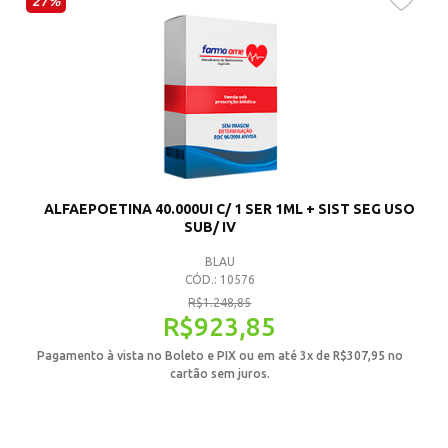
27%
ALFAEPOETINA 40.000UI C/ 1 SER 1ML + SIST SEG USO
SUB/ IV
BLAU
CÓD.: 10576
R$
1.248,85
R$
923,85
Pagamento à vista no Boleto e PIX ou em até 3x de
R$
307,95
no
cartão sem juros.