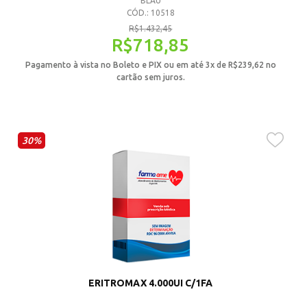
BLAU
CÓD.: 10518
R$
1.432,45
R$
718,85
Pagamento à vista no Boleto e PIX ou em até 3x de
R$
239,62
no
cartão sem juros.
30%
ERITROMAX 4.000UI C/1FA