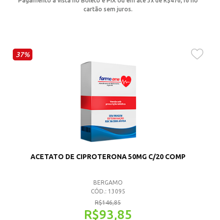
Pagamento à vista no Boleto e PIX ou em até 3x de
R$
476,16
no
cartão sem juros.
37%
ACETATO DE CIPROTERONA 50MG C/20 COMP
BERGAMO
CÓD.: 13095
R$
146,85
R$
93,85