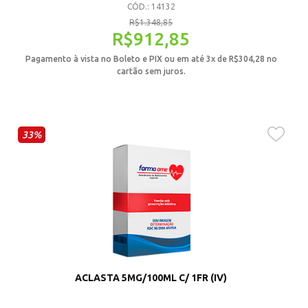
CÓD.: 14132
R$
1.348,85
R$
912,85
Pagamento à vista no Boleto e PIX ou em até 3x de
R$
304,28
no
cartão sem juros.
33%
ACLASTA 5MG/100ML C/ 1FR (IV)