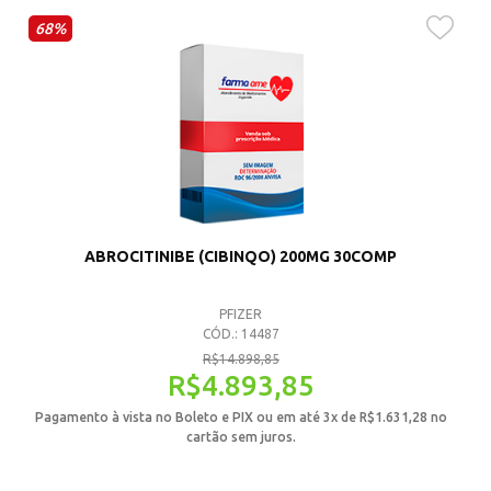
68%
ABROCITINIBE (CIBINQO) 200MG 30COMP
PFIZER
CÓD.: 14487
R$
14.898,85
R$
4.893,85
Pagamento à vista no Boleto e PIX ou em até 3x de
R$
1.631,28
no
cartão sem juros.