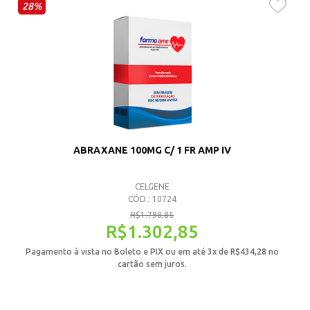
28%
ABRAXANE 100MG C/ 1 FR AMP IV
CELGENE
CÓD.: 10724
R$
1.798,85
R$
1.302,85
Pagamento à vista no Boleto e PIX ou em até 3x de
R$
434,28
no
cartão sem juros.