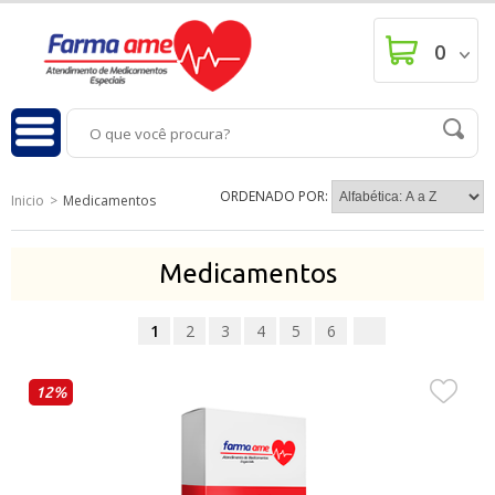
0
ORDENADO POR:
Inicio
Medicamentos
Medicamentos
1
2
3
4
5
6
12%