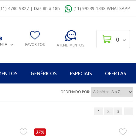
(11) 4780-9827 | Das 8h à 18h
(11) 99239-1338 WHATSAPP
0
ONTA
FAVORITOS
ATENDIMENTOS
MENTOS
GENÉRICOS
ESPECIAIS
OFERTAS
ORDENADO POR:
1
2
3
37%