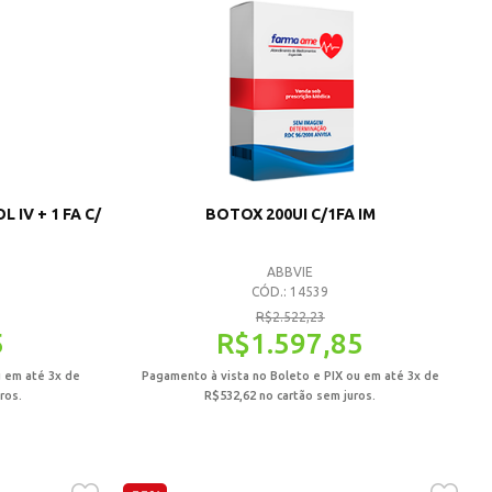
L IV + 1 FA C/
BOTOX 200UI C/1FA IM
ABBVIE
CÓD.: 14539
R$
2.522,23
5
R$
1.597,85
u em até 3x de
Pagamento à vista no Boleto e PIX ou em até 3x de
ros.
R$
532,62
no cartão sem juros.