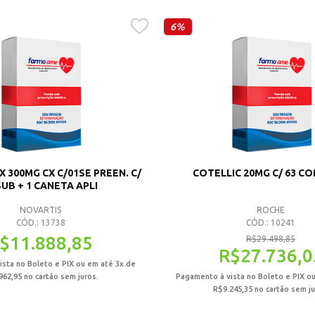
6%
 300MG CX C/01SE PREEN. C/
COTELLIC 20MG C/ 63 C
UB + 1 CANETA APLI
NOVARTIS
ROCHE
CÓD.: 13738
CÓD.: 10241
$
11.888,85
R$
29.498,85
R$
27.736,0
sta no Boleto e PIX ou em até 3x de
962,95
no cartão sem juros.
Pagamento à vista no Boleto e PIX o
R$
9.245,35
no cartão sem ju