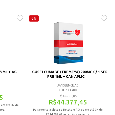
4%
3 ML + AG
GUSELCUMABE (TREMFYA) 200MG C/ 1 SER
PRE 1ML + CAN APLIC
JANSSENCILAG
CÓD.: 14488
5
R$
45.798,85
R$
44.377,45
u em até 3x de
ros.
Pagamento à vista no Boleto e PIX ou em até 3x de
R$
14.792,48
no cartão sem juros.