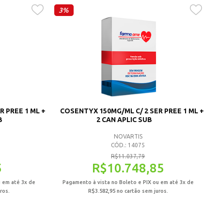
3%
 PREE 1 ML +
COSENTYX 150MG/ML C/ 2 SER PREE 1 ML +
B
2 CAN APLIC SUB
NOVARTIS
CÓD.: 14075
R$
11.037,79
5
R$
10.748,85
u em até 3x de
Pagamento à vista no Boleto e PIX ou em até 3x de
ros.
R$
3.582,95
no cartão sem juros.