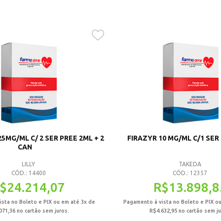
5MG/ML C/ 2 SER PREE 2ML + 2
FIRAZYR 10 MG/ML C/1 SER 
CAN
LILLY
TAKEDA
CÓD.: 14400
CÓD.: 12357
$
24.214,07
R$
13.898,8
sta no Boleto e PIX ou em até 3x de
Pagamento à vista no Boleto e PIX o
071,36
no cartão sem juros.
R$
4.632,95
no cartão sem ju