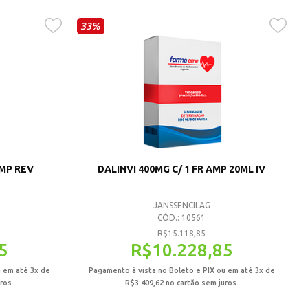
33%
OMP REV
DALINVI 400MG C/ 1 FR AMP 20ML IV
JANSSENCILAG
CÓD.: 10561
R$
15.118,85
5
R$
10.228,85
u em até 3x de
Pagamento à vista no Boleto e PIX ou em até 3x de
ros.
R$
3.409,62
no cartão sem juros.