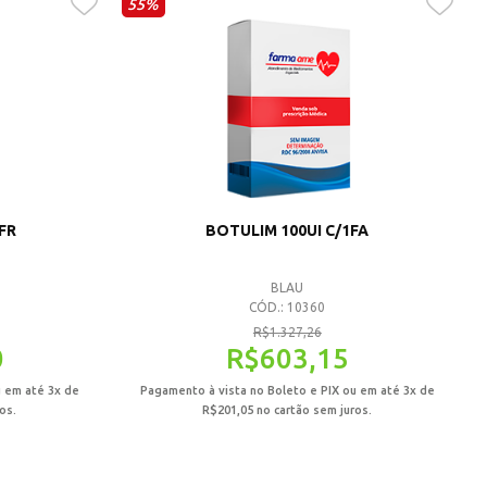
55%
 FR
BOTULIM 100UI C/1FA
BLAU
CÓD.: 10360
R$
1.327,26
0
R$
603,15
u em até 3x de
Pagamento à vista no Boleto e PIX ou em até 3x de
os.
R$
201,05
no cartão sem juros.