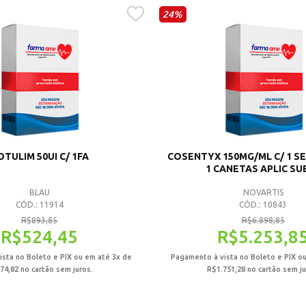
24%
OTULIM 50UI C/ 1FA
COSENTYX 150MG/ML C/ 1 SER
1 CANETAS APLIC SU
BLAU
NOVARTIS
CÓD.: 11914
CÓD.: 10843
R$
893,85
R$
6.898,85
R$
524,45
R$
5.253,8
sta no Boleto e PIX ou em até 3x de
Pagamento à vista no Boleto e PIX o
74,82
no cartão sem juros.
R$
1.751,28
no cartão sem ju