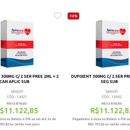
14%
300MG C/ 2 SER PREE 2ML + 2
DUPIXENT 300MG C/ 2 SER PR
CAN APLIC SUB
SEG SUB
SANOFI
SANOFI
CÓD.: 14421
CÓD.: 10902
R$
12.878,85
R$
12.878,85
$
11.122,85
R$
11.122,8
sta no Boleto e PIX ou em até 3x de
Pagamento à vista no Boleto e PIX o
707,62
no cartão sem juros.
R$
3.707,62
no cartão sem ju