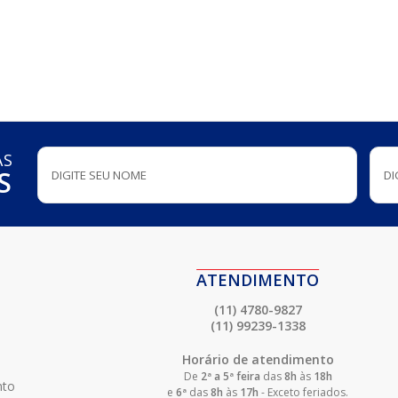
AS
S
ATENDIMENTO
(11) 4780-9827
(11) 99239-1338
Horário de atendimento
De
2ª a 5ª feira
das
8h
às
18h
nto
e
6ª
das
8h
às
17h
- Exceto feriados.