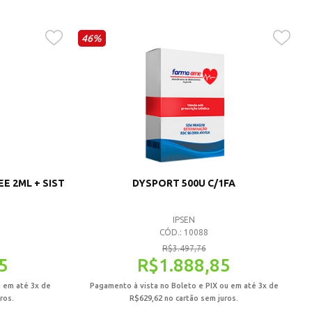
46%
EE 2ML + SIST
DYSPORT 500U C/1FA
IPSEN
CÓD.: 10088
R$
3.497,76
5
R$
1.888,85
u em até 3x de
Pagamento à vista no Boleto e PIX ou em até 3x de
ros.
R$
629,62
no cartão sem juros.