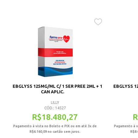
EBGLYSS 125MG/ML C/ 1 SER PREE 2ML + 1
EBGLYSS 12
CAN APLIC.
LILLY
CÓD.: 14527
R$
18.480,27
R
Pagamento à vista no Boleto e PIX ou em até 3x de
Pagamento à vi
R$
6.160,09
no cartão sem juros.
R$
8.