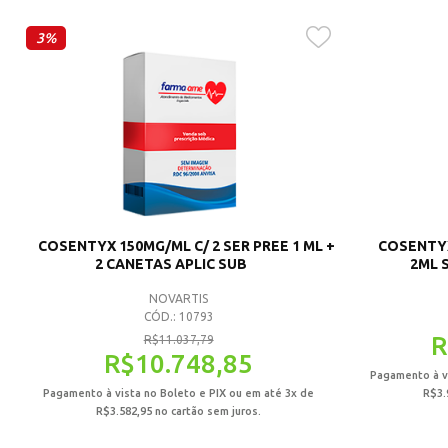
3%
COSENTYX 150MG/ML C/ 2 SER PREE 1 ML +
COSENTYX
2 CANETAS APLIC SUB
2ML S
NOVARTIS
CÓD.: 10793
R
R$
11.037,79
R$
10.748,85
Pagamento à vi
Pagamento à vista no Boleto e PIX ou em até 3x de
R$
3.
R$
3.582,95
no cartão sem juros.