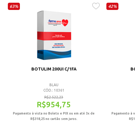
63%
42%
BOTULIM 200UI C/1FA
B
BLAU
CÓD.: 10361
R$
2.522,23
R$
954,75
Pagamento à vista no Boleto e PIX ou em até 3x de
Pagamento à vi
R$
318,25
no cartão sem juros.
R$
1