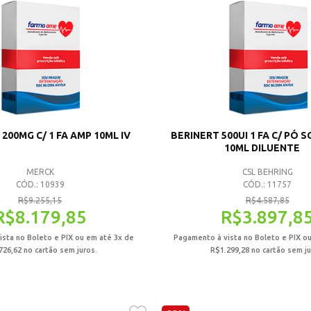
200MG C/ 1 FA AMP 10ML IV
BERINERT 500UI 1 FA C/ PÓ SO
10ML DILUENTE
MERCK
CSL BEHRING
CÓD.: 10939
CÓD.: 11757
R$
9.255,15
R$
4.587,85
R$
8.179,85
R$
3.897,8
sta no Boleto e PIX ou em até 3x de
Pagamento à vista no Boleto e PIX o
726,62
no cartão sem juros.
R$
1.299,28
no cartão sem ju