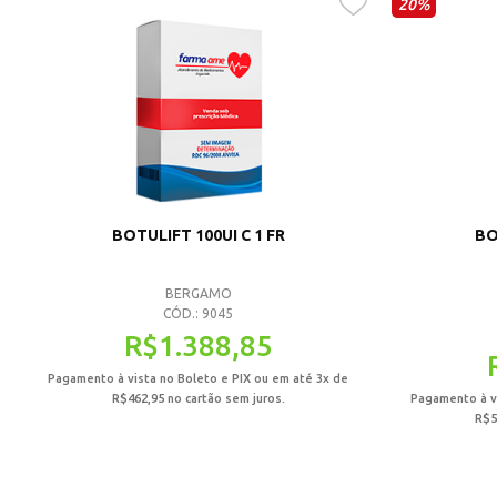
20%
BOTULIFT 100UI C 1 FR
BO
BERGAMO
CÓD.: 9045
R$
1.388,85
Pagamento à vista no Boleto e PIX ou em até 3x de
R$
462,95
no cartão sem juros.
Pagamento à vi
R$
5