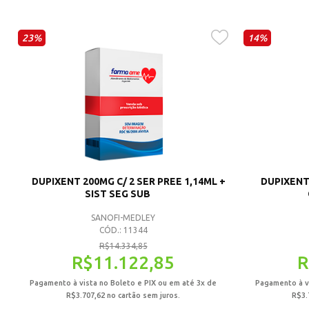
23%
14%
DUPIXENT 200MG C/ 2 SER PREE 1,14ML +
DUPIXENT 
SIST SEG SUB
SANOFI-MEDLEY
CÓD.: 11344
R$
14.334,85
R$
11.122,85
R
Pagamento à vista no Boleto e PIX ou em até 3x de
Pagamento à vi
R$
3.707,62
no cartão sem juros.
R$
3.