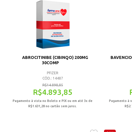
POLIVITAMINAS
MEDICAMENTOS
GENÉRICOS
ESPECIAIS
ABROCITINIBE (CIBINQO) 200MG
BAVENCIO 
OFERTAS
30COMP
PFIZER
CÓD.: 14487
R$
14.898,85
R$
4.893,85
Pagamento à vista no Boleto e PIX ou em até 3x de
Pagamento à vi
R$
1.631,28
no cartão sem juros.
R$
2.