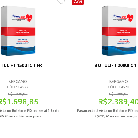
23%
TULIFT 150UI C 1 FR
BOTULIFT 200UI C 1
BERGAMO
BERGAMO
CÓD.: 14577
CÓD.: 14578
R$
2.098,85
R$
3.098,85
R$
1.698,85
R$
2.389,4
sta no Boleto e PIX ou em até 3x de
Pagamento à vista no Boleto e PIX o
66,28
no cartão sem juros.
R$
796,47
no cartão sem jur