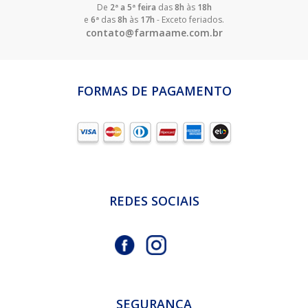
De
2ª a 5ª feira
das
8h
às
18h
e
6ª
das
8h
às
17h
- Exceto feriados.
contato@farmaame.com.br
FORMAS DE PAGAMENTO
REDES SOCIAIS
SEGURANÇA