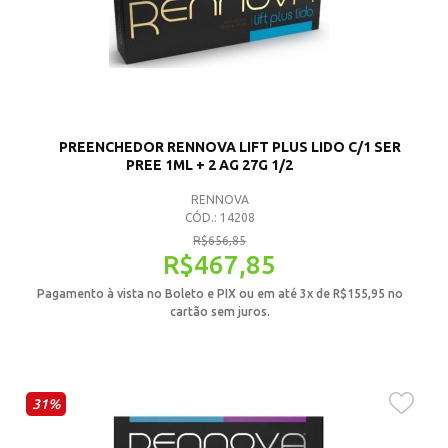
PREENCHEDOR RENNOVA LIFT PLUS LIDO C/1 SER
PREE 1ML + 2 AG 27G 1/2
RENNOVA
CÓD.: 14208
R$
656,85
R$
467,85
Pagamento à vista no Boleto e PIX ou em até 3x de
R$
155,95
no
cartão sem juros.
31%