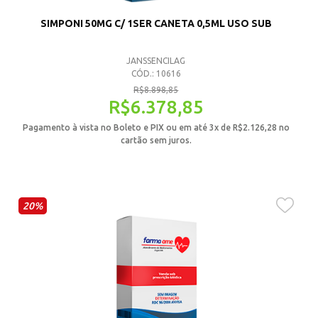
SIMPONI 50MG C/ 1SER CANETA 0,5ML USO SUB
JANSSENCILAG
CÓD.: 10616
R$
8.898,85
R$
6.378,85
Pagamento à vista no Boleto e PIX ou em até 3x de
R$
2.126,28
no
cartão sem juros.
20%