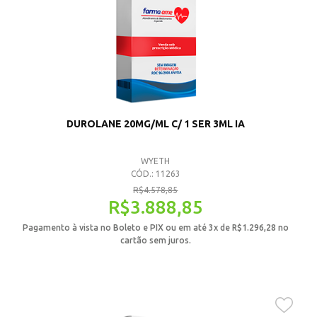
DUROLANE 20MG/ML C/ 1 SER 3ML IA
WYETH
CÓD.: 11263
R$
4.578,85
R$
3.888,85
Pagamento à vista no Boleto e PIX ou em até 3x de
R$
1.296,28
no
cartão sem juros.