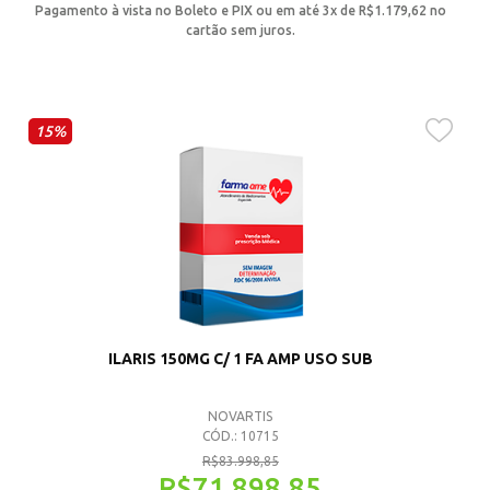
Pagamento à vista no Boleto e PIX ou em até 3x de
R$
1.179,62
no
cartão sem juros.
15%
ILARIS 150MG C/ 1 FA AMP USO SUB
NOVARTIS
CÓD.: 10715
R$
83.998,85
R$
71.898,85