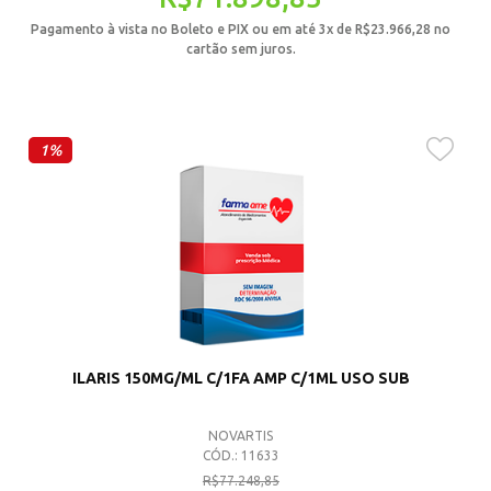
Pagamento à vista no Boleto e PIX ou em até 3x de
R$
23.966,28
no
cartão sem juros.
1%
ILARIS 150MG/ML C/1FA AMP C/1ML USO SUB
NOVARTIS
CÓD.: 11633
R$
77.248,85