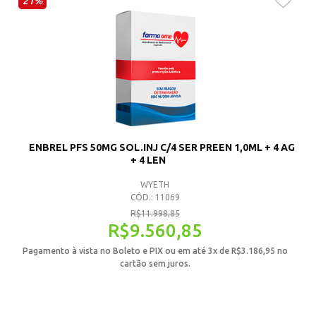
21%
ENBREL PFS 50MG SOL.INJ C/4 SER PREEN 1,0ML + 4 AG
+ 4 LEN
WYETH
CÓD.: 11069
R$
11.998,85
R$
9.560,85
Pagamento à vista no Boleto e PIX ou em até 3x de
R$
3.186,95
no
cartão sem juros.