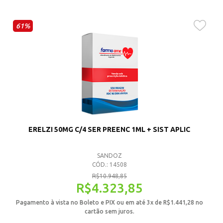
61%
ERELZI 50MG C/4 SER PREENC 1ML + SIST APLIC
SANDOZ
CÓD.: 14508
R$
10.948,85
R$
4.323,85
Pagamento à vista no Boleto e PIX ou em até 3x de
R$
1.441,28
no
cartão sem juros.