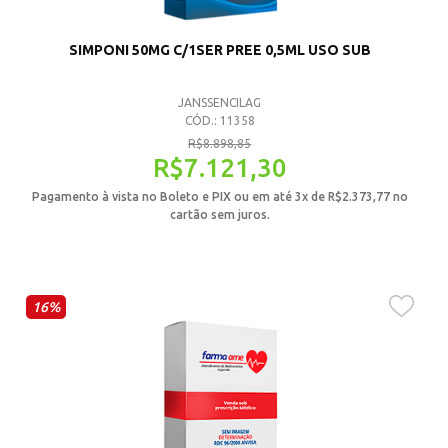
SIMPONI 50MG C/1SER PREE 0,5ML USO SUB
JANSSENCILAG
CÓD.: 11358
R$
8.898,85
R$
7.121,30
Pagamento à vista no Boleto e PIX ou em até 3x de
R$
2.373,77
no
cartão sem juros.
16%