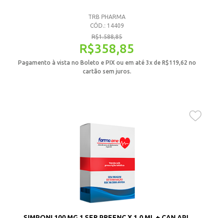
TRB PHARMA
CÓD.: 14409
R$
1.588,85
R$
358,85
Pagamento à vista no Boleto e PIX ou em até 3x de
R$
119,62
no
cartão sem juros.
SIMPONI 100 MG 1 SER PREENC X 1,0 ML + CAN APL