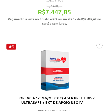
CÓD.: 11060
R$
7.498,85
R$
7.447,85
Pagamento à vista no Boleto e PIX ou em até 3x de
R$
2.482,62
no
cartão sem juros.
6%
ORENCIA 125MG/ML CX C/ 4 SER PREE + DISP
ULTRASAFE + EXT DE APOIO USO IV