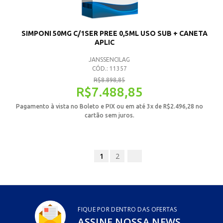
SIMPONI 50MG C/1SER PREE 0,5ML USO SUB + CANETA
APLIC
JANSSENCILAG
CÓD.: 11357
R$
8.898,85
R$
7.488,85
Pagamento à vista no Boleto e PIX ou em até 3x de
R$
2.496,28
no
cartão sem juros.
1
2
FIQUE POR DENTRO DAS OFERTAS
ASSINE NOSSA NEWS