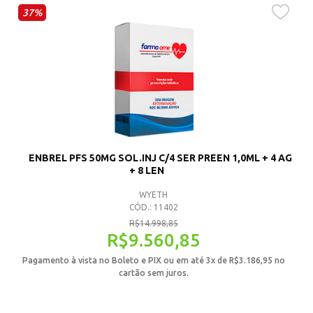
37%
ENBREL PFS 50MG SOL.INJ C/4 SER PREEN 1,0ML + 4 AG
+ 8 LEN
WYETH
CÓD.: 11402
R$
14.998,85
R$
9.560,85
Pagamento à vista no Boleto e PIX ou em até 3x de
R$
3.186,95
no
cartão sem juros.