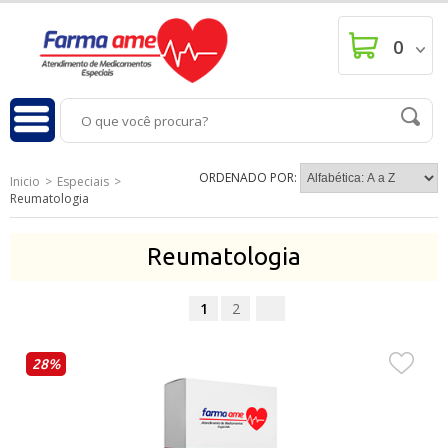
0
ORDENADO POR:
Inicio
Especiais
Reumatologia
Reumatologia
1
2
28%