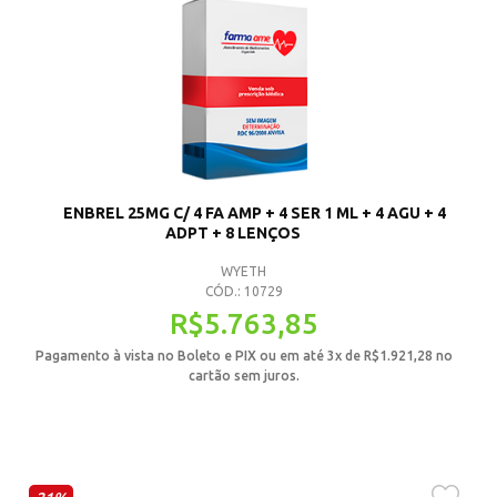
ENBREL 25MG C/ 4 FA AMP + 4 SER 1 ML + 4 AGU + 4
ADPT + 8 LENÇOS
WYETH
CÓD.: 10729
R$
5.763,85
Pagamento à vista no Boleto e PIX ou em até 3x de
R$
1.921,28
no
cartão sem juros.